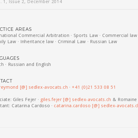
l. 1, Issue 2, December 2014
CTICE AREAS
rnational Commercial Arbitration · Sports Law · Commercial law
ily Law · Inheritance law · Criminal Law · Russian Law
GUAGES
ch · Russian and English
TACT
.reymond [@] sedlex-avocats.ch
·
+41 (0)21 533 08 51
iate: Giles Fejer ·
giles.fejer [@] sedlex-avocats.ch
& Romaine 
stant: Catarina Cardoso ·
catarina.cardoso [@] sedlex-avocats.c