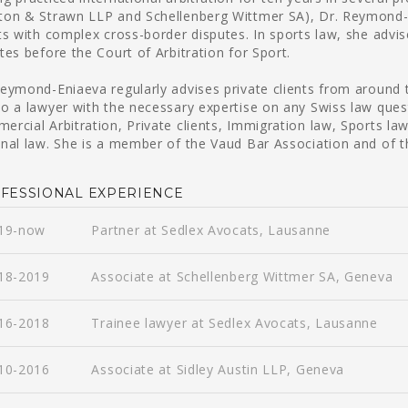
ton & Strawn LLP and Schellenberg Wittmer SA), Dr. Reymond-En
ts with complex cross-border disputes. In sports law, she advis
tes before the Court of Arbitration for Sport.
Reymond-Eniaeva regularly advises private clients from around t
to a lawyer with the necessary expertise on any Swiss law quest
ercial Arbitration, Private clients, Immigration law, Sports la
inal law. She is a member of the Vaud Bar Association and of t
FESSIONAL EXPERIENCE
19-now
Partner at Sedlex Avocats, Lausanne
18-2019
Associate at Schellenberg Wittmer SA, Geneva
16-2018
Trainee lawyer at Sedlex Avocats, Lausanne
10-2016
Associate at Sidley Austin LLP, Geneva