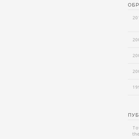
ОБР
20
20
20
20
19
ПУ
To
th