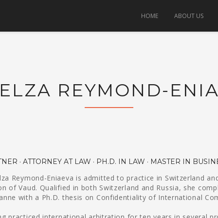
HOME
ABOUT US
 ELZA REYMOND-ENI
NER · ATTORNEY AT LAW · PH.D. IN LAW · MASTER IN BUSIN
Elza Reymond-Eniaeva is admitted to practice in Switzerland and
on of Vaud. Qualified in both Switzerland and Russia, she compl
nne with a Ph.D. thesis on Confidentiality of International Com
g practiced international arbitration for ten years in several p