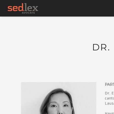
DR.
PART
Dr. 
cant
Lausa
Havin