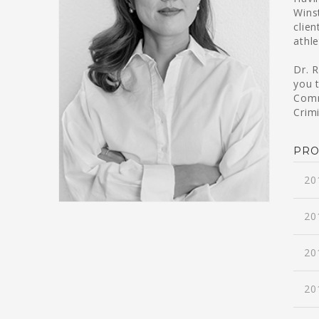
Wins
clien
athle
Dr. 
you 
Comm
Crim
PRO
20
20
20
20