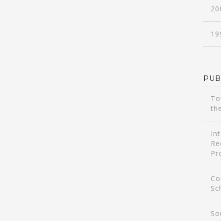
20
19
PUB
To
th
In
Re
Pr
Co
Sc
So