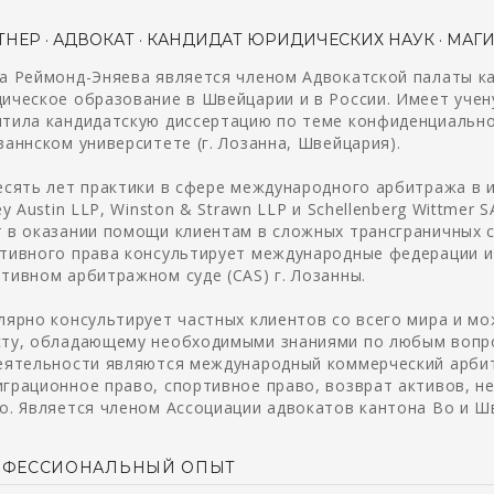
ТНЕР · АДВОКАТ · КАНДИДАТ ЮРИДИЧЕСКИХ НАУК · МАГИ
а Реймонд-Эняева является членом Адвокатской палаты к
ическое образование в Швейцарии и в России. Имеет учен
тила кандидатскую диссертацию по теме конфиденциальн
заннском университете (г. Лозанна, Швейцария).
есять лет практики в сфере международного арбитража в
ley Austin LLP, Winston & Strawn LLP и Schellenberg Wittm
 в оказании помощи клиентам в сложных трансграничных с
тивного права консультирует международные федерации и 
тивном арбитражном суде (CAS) г. Лозанны.
лярно консультирует частных клиентов со всего мира и м
ту, обладающему необходимыми знаниями по любым вопр
еятельности являются международный коммерческий арбит
грационное право, спортивное право, возврат активов, н
о. Является членом Ассоциации адвокатов кантона Во и Ш
ОФЕССИОНАЛЬНЫЙ ОПЫТ