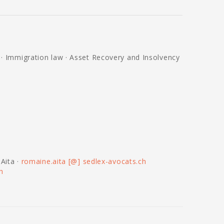
 · Immigration law · Asset Recovery and Insolvency
Aita ·
romaine.aita [@] sedlex-avocats.ch
h