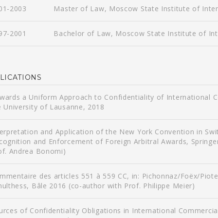
01-2003
Master of Law, Moscow State Institute of Inte
97-2001
Bachelor of Law, Moscow State Institute of In
LICATIONS
wards a Uniform Approach to Confidentiality of International C
e University of Lausanne, 2018
terpretation and Application of the New York Convention in Swit
cognition and Enforcement of Foreign Arbitral Awards, Springer
of. Andrea Bonomi)
mmentaire des articles 551 à 559 CC, in: Pichonnaz/Foëx/Piote
hulthess, Bâle 2016 (co-author with Prof. Philippe Meier)
urces of Confidentiality Obligations in International Commercial