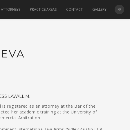
ATTORNEYS
PRACTICE AREAS
CONTACT
GALLERY
FR
AEVA
ESS LAW/LL.M.
 is registered as an attorney at the Bar of the
eted her academic training at the University of
mercial Arbitration.
rominent international law firms (Sidley Austin LLP,