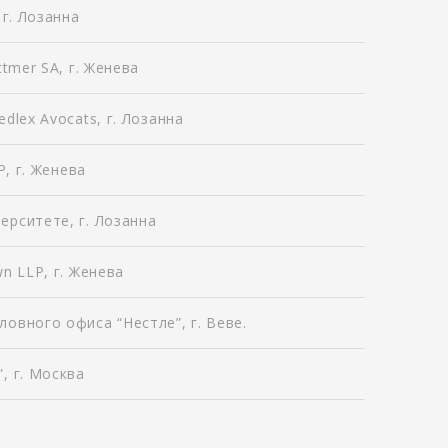
 г. Лозанна
tmer SA, г. Женева
dlex Avocats, г. Лозанна
P, г. Женева
рситете, г. Лозанна
n LLP, г. Женева
овного офиса “Нестле”, г. Веве.
, г. Москва