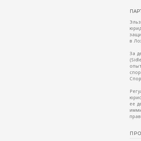
ПАР
Эльз
юрид
защи
в Ло
За д
(Sid
опыт
спор
Спор
Регу
юрис
ее д
имми
прав
ПР