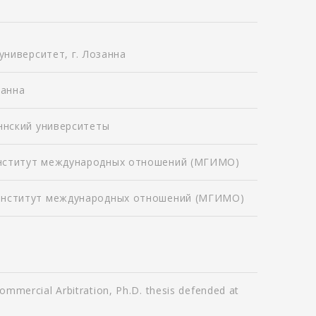
университет, г. Лозанна
занна
аннский университеты
институт международных отношений (МГИМО)
 институт международных отношений (МГИМО)
ommercial Arbitration, Ph.D. thesis defended at