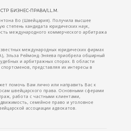
СТР БИЗНЕС-ПРАВА/LL.M.
антона Во (Швейцария). Получила высшее
ую степень кандидата юридических наук,
ость международного коммерческого арбитража
 известных международных юридических фирмах
er SA), Эльза Реймонд-Эняева приобрела обширный
удебных и арбитражных спорах. В области
спортсменов, представляя их интересы в
ожет помочь Вам лично или направить Вас к
осам швейцарского права. Основными сферами
раж, работа с частными клиентами,
едвижимость, семейное право и уголовное
вейцарской ассоциации адвокатов.