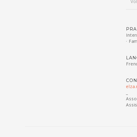
Vo
PRA
Inte
· Fam
LAN
Fren
CON
elza
_
Assoc
Assi